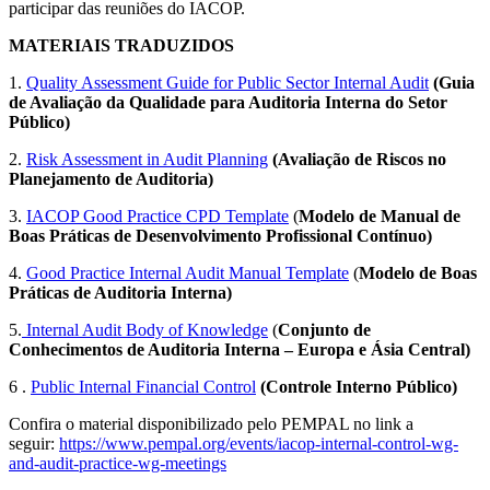
participar das reuniões do IACOP.
MATERIAIS TRADUZIDOS
1.
Quality Assessment Guide for Public Sector Internal Audit
(Guia
de Avaliação da Qualidade para Auditoria Interna do Setor
Público)
2.
Risk Assessment in Audit Planning
(Avaliação de Riscos no
Planejamento de Auditoria)
3.
IACOP Good Practice CPD Template
(
Modelo de Manual de
Boas Práticas de Desenvolvimento Profissional Contínuo)
4.
Good Practice Internal Audit Manual Template
(
Modelo de Boas
Práticas de Auditoria Interna)
5.
Internal Audit Body of Knowledge
(
Conjunto de
Conhecimentos de Auditoria Interna – Europa e Ásia Central)
6 .
Public Internal Financial Control
(Controle Interno Público)
Confira o material disponibilizado pelo PEMPAL no link a
seguir:
https://www.pempal.org/events/iacop-internal-control-wg-
and-audit-practice-wg-meetings