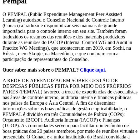
Pempal
O PEMPAL (Public Expenditure Management Peer Assisted
Learning) autorizou o Conselho Nacional de Controle Interno
(Conaci) a traduzir e disponibilizar seis manuais de grande
importância para o controle interno em seu site. Também foram
traduzidos os resumos das reuniões e dos materiais produzidos
durante as reuniões do IACOP (Internal Control WG and Audit in
Practice WG Meetings), que aconteceram em 2019, em Sochi, na
Rússia, e em Skopje, na Macedônia, e que contaram com a
participação de representantes do Conselho.
Quer saber mais sobre o PEMPAL?
Clique aqui
.
A REDE DE APRENDIZAGEM SOBRE GESTÃO DE
DESPESAS PÚBLICAS FEITA POR MEIO DOS PRÓPRIOS
PARES (PEMPAL) favorece a troca de experiências de especialistas
nas áreas de controle interno, auditoria interna e finanças públicas
nos países da Europa e Ásia Central. A fim de disseminar
informações sobre as boas práticas de gestão e aplicabilidade, o
PEMPAL é dividido em três Comunidades de Prática (COPs):
Orçamento (BCOP), Auditoria Interna (IACOP) e Finanças
(TCOP). As comunidades servem para facilitar o intercâmbio de
boas práticas dos 20 países membros, por meio de reuniões virtuais e
presenciais. O Conaci é a única instituição do Brasil convidada a