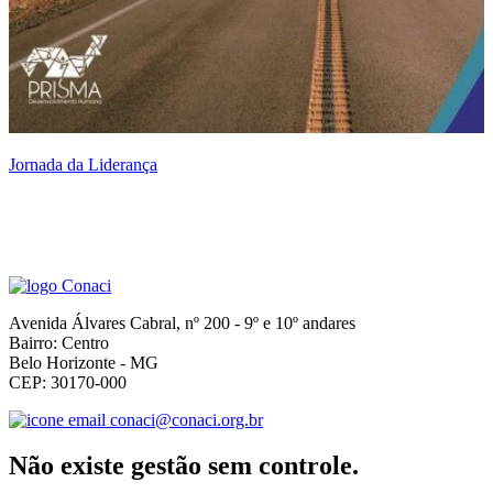
Jornada da Liderança
A
M
Avenida Álvares Cabral, nº 200 - 9º e 10º andares
Bairro: Centro
Belo Horizonte - MG
CEP: 30170-000
conaci@conaci.org.br
Não existe gestão sem controle.