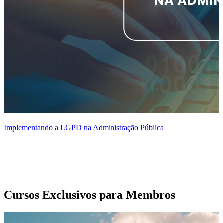
P
Implementando a LGPD na Administração Pública
Cursos Exclusivos para Membros