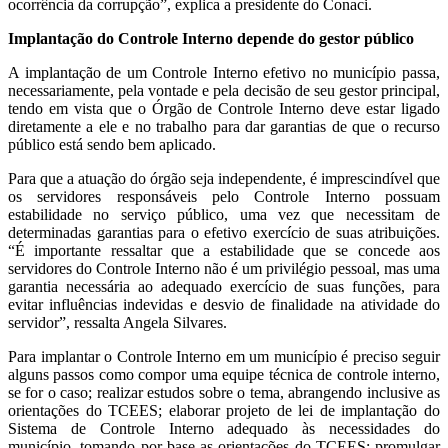
ocorrência da corrupção”, explica a presidente do Conaci.
Implantação do Controle Interno depende do gestor público
A implantação de um Controle Interno efetivo no município passa,
necessariamente, pela vontade e pela decisão de seu gestor principal,
tendo em vista que o Órgão de Controle Interno deve estar ligado
diretamente a ele e no trabalho para dar garantias de que o recurso
público está sendo bem aplicado.
Para que a atuação do órgão seja independente, é imprescindível que
os servidores responsáveis pelo Controle Interno possuam
estabilidade no serviço público, uma vez que necessitam de
determinadas garantias para o efetivo exercício de suas atribuições.
“É importante ressaltar que a estabilidade que se concede aos
servidores do Controle Interno não é um privilégio pessoal, mas uma
garantia necessária ao adequado exercício de suas funções, para
evitar influências indevidas e desvio de finalidade na atividade do
servidor”, ressalta Angela Silvares.
Para implantar o Controle Interno em um município é preciso seguir
alguns passos como compor uma equipe técnica de controle interno,
se for o caso; realizar estudos sobre o tema, abrangendo inclusive as
orientações do TCEES; elaborar projeto de lei de implantação do
Sistema de Controle Interno adequado às necessidades do
município, tomando por base as orientações do TCEES; promulgar