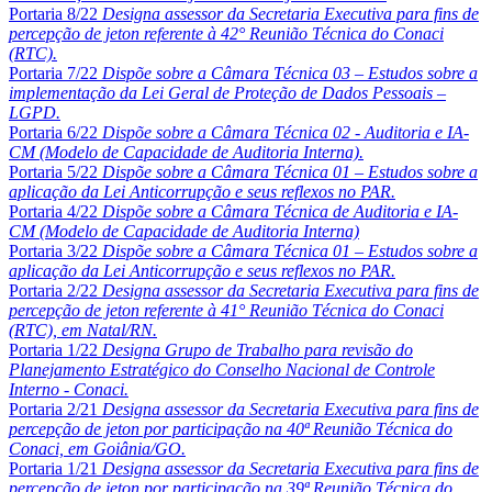
Portaria 8/22
Designa assessor da Secretaria Executiva para fins de
percepção de jeton referente à 42° Reunião Técnica do Conaci
(RTC).
Portaria 7/22
Dispõe sobre a Câmara Técnica 03 – Estudos sobre a
implementação da Lei Geral de Proteção de Dados Pessoais –
LGPD.
Portaria 6/22
Dispõe sobre a Câmara Técnica 02 - Auditoria e IA-
CM (Modelo de Capacidade de Auditoria Interna).
Portaria 5/22
Dispõe sobre a Câmara Técnica 01 – Estudos sobre a
aplicação da Lei Anticorrupção e seus reflexos no PAR.
Portaria 4/22
Dispõe sobre a Câmara Técnica de Auditoria e IA-
CM (Modelo de Capacidade de Auditoria Interna)
Portaria 3/22
Dispõe sobre a Câmara Técnica 01 – Estudos sobre a
aplicação da Lei Anticorrupção e seus reflexos no PAR.
Portaria 2/22
Designa assessor da Secretaria Executiva para fins de
percepção de jeton referente à 41° Reunião Técnica do Conaci
(RTC), em Natal/RN.
Portaria 1/22
Designa Grupo de Trabalho para revisão do
Planejamento Estratégico do Conselho Nacional de Controle
Interno - Conaci.
Portaria 2/21
Designa assessor da Secretaria Executiva para fins de
percepção de jeton por participação na 40ª Reunião Técnica do
Conaci, em Goiânia/GO.
Portaria 1/21
Designa assessor da Secretaria Executiva para fins de
percepção de jeton por participação na 39ª Reunião Técnica do