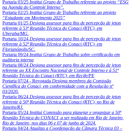
Portaria 03/25
Institui Grupo de Trabalho referente ao projeto “ESG
na Agenda do Controle Interno”.
Portaria 02/25
Institui Grupo de Trabalho referente ao projeto
“Estudante em Movimento 2025”
Portaria 01/25
Designa assessor para fins de percepção de jeton
referente à 53ª Reunião Técnica do Conaci (RTC), em
Uberaba/MG.
Portaria 10/24
Designa assessor para fins de percepção de jeton
referente à 52ª Reunião Técnica do Conaci (RTC), em
Florianópolis/SC.
Portaria 09/24
Institui Grupo de Trabalho sobre certificação em
auditoria interna
Portaria 08/24
Designa assessor para fins de percepção de jeton
referente ao XX Encontro Nacional de Controle Interno e à 51ª
Reunião Técnica do Conaci (RTC), em Recife/PE
Portaria 07/24 - Revogada
Designa membros da Comissão
Científica do Conaci, em conformidade com a Resolução nº
03/2020.
Portaria 06/24
Designa assessor para fins de percepção de jeton
referente à 50ª Reunião Técnica do Conaci (RTC), no Rio de
Janeiro/RJ.
Portaria 05/24
Institui Comissão para planejar e organizar a 50ª
Reunião Técnica do CONACI, a ser realizada em Rio de Janeiro,
Rio de Janeiro, nos dias 06 e 07 de junho de 2024.
Portaria 04/24
Atualiza a Coordenação da Câmara Técnica 03 –