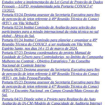
Estudos sobre a implementação da Lei Geral de Proteção de Dados
Pessoais – LGPD, regulamentada pela Portaria CONACI nº
13/2022.
Portaria 03/24
Designa assessor da Secretaria Executiva para fins
de percepção de jeton referente à 49ª Reunião Técnica do Conaci
(RTC), em Vila Velha/ES
Portaria 02/24
Institui Comissão de Avaliação para seleção dos
participantes para a missão internacional da visita técnica no sul
global - África do Sul.
Portaria 01/24
Institui Comissão para planejar e organizar a 49ª
Reunião Técnica do CONACI, a ser realizada em Vila Velha,
Espírito Santo, nos dias 14 e 15 de março de 2024.
Portaria 07/23
Designa coordenadora do projeto Manual de
Equidade de Gênero para Controladorias, no âmbito da Campanha
Mulheres no Controle - Objetivo Estratégico 7 do Conselho
Nacional de Controle Interno
Portaria 06/23
Designa assessor da Secretaria Executiva para fins
de percepção de jeton referente à 48ª Reunião Técnica do Conaci
(RTC), em João Pessoa/Paraíba.
Portaria 05/23
Designa assessor da Secretaria Executiva para fins
de percepção de jeton referente à 47ª Reunião Técnica do Conaci
(RTC) e Encontro Nacional, em Campo Grande/Mato Grosso do
Sul.
Portaria 04/23
Dispõe sobre o Projeto para Realização da Auto
Avaliação do IA-CM (Modelo de Capacidade de Auditoria Interna)