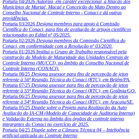
Portaria 04/2026
Autoriza, em caráter excepcional, a filiação dos
Municípios de Muriaé, Macaé e Conceição do Mato Dentro ao
Conselho Nacional de Controle Interno - Conaci e dá outras
providências.
Portaria 03/2026
Designa membros para apoio à Comissão
Científica do Conaci, para fins de avaliação de artigos científicos
relacionados ao Edital nº 05/2025.
Portaria 02/2026
Designa membros da Comissão Científica do
Conaci, em conformidade com a Resolução nº 03/2020.
Portaria 01/2026
Institui o Grupo de Trabalho responsável pela
construção do Modelo de Maturidade das Unidades Centrais de
Controle Interno (MUCCI), no âmbito do Conselho Nacional de
Controle Interno (CONACI).
Portaria 08/25
Designa assessor para fins de percepção de jeton
referente à 56ª Reunião Técnica do Conaci (RTC), em Belém/PA.
Portaria 07/25
Designa assessor para fins de percepção de jeton
referente à 55ª Reunião Técnica do Conaci (RTC), em Goiânia/GO.
Portaria 06/25
Designa assessor para fins de percepção de jeton
referente à 54ª Reunião Técnica do Conaci (RTC), em Aracaju/SE.
Portaria 05/25
Dispõe sobre o Projeto para Realização da Auto
Avaliação do IA-CM (Modelo de Capacidade de Auditoria Interna)
e Validação Externa no âmbito dos órgãos de controle interno
integrantes do Conaci no exercício de 2025.
Portaria 04/25
Dispõe sobre a Câmara Técnica 04 – Inteligência
artificial aplicada ao Controle Interno