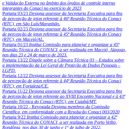
e Validação Externa no âmbito dos órgãos de controle interno
integrantes do Conaci no exercício de 2023
Portaria 03/23
Designa assessor da Secretaria Executiva para fins
de percepção de jeton referente à 46ª Reunião Técnica do Conaci
(RTC), em São Luís/Maranhão.
Portaria 02/23
Designa assessor da Secretaria Executiva para fins
de percepção de jeton referente à 45ª Reunião Técnica do Conaci
(RTC), em Maceió/AL.
Portaria 01/23
Institui Comissão para planejar e organizar a 45ª
Reunião Técnica do CONACI, a ser realizada em Maceió, Alagoas,
nos dias 23 e 24 de março de 2023.
Portaria 13/22
Dispõe sobre a Câmara Técnica 03 – Estudos sobre
a implementação da Lei Geral de Proteção de Dados Pessoais –
LGPD.
Portaria 12/22
Designa assessor da Secretaria Executiva para fins
de percepção de jeton referente à 44ª Reunião Técnica do Conaci
(RTC), em Fortaleza/CE.
Portaria 11/22
Designa assessor da Secretaria Executiva para fins
de percepção de jeton referente ao XVIII Encontro Nacional e à 43ª
Reunião Técnica do Conaci (RTC), em Cuiabá/MT.
Portaria 10/22 - Revogada
Designa membros da Comissão
Científica, em conformidade com a Resolução Conaci 003/2020
Portaria 9/22
Institui Comissão para planejar e organizar a 42ª
Reunião Técnica do CONACI, a ser realizada em Porto Velho,
Rondônia, nos dias 30 de junho e 1° de julho de 2022.