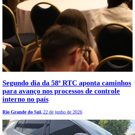
Segundo dia da 58ª RTC aponta caminhos
para avanço nos processos de controle
interno no país
Rio Grande do Sul,
22 de junho de 2026
M