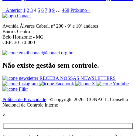
« Anterior
1
2
3
4
5
6
7
8
9
…
468
Próximo »
Avenida Álvares Cabral, nº 200 - 9º e 10º andares
Bairro: Centro
Belo Horizonte - MG
CEP: 30170-000
conaci@conaci.org.br
Não existe gestão sem controle.
RECEBA NOSSAS NEWSLETTERS
Política de Privacidade
| © copyright 2026 | CONACI - Conselho
Nacional de Controle Interno
×