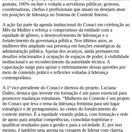
gratuita, 100% on-line e voltada a servidoras públicas, gestoras,
coordenadoras, chefias e profissionais que atuam ou desejam atuar
em posições de liderança no Sistema de Controle Interno.
A ação faz parte da agenda institucional do Conaci em celebração ao
Mês da Mulher e reforça o compromisso da entidade com a
equidade de gênero, o desenvolvimento de lideranças e o
fortalecimento da governança pública. Nos últimos anos, as
mulheres têm ampliado sua presença em funções estratégicas da
administração pública. Apesar dos avanços, ainda permanecem
desafios relacionados à ocupação de espaços de poder, à visibilidade
institucional e ao reconhecimento da autoridade técnica. A
capacitação surge para apoiar o enfrentamento dessas questões por
meio de conteúdo prático e reflexões voltadas à liderança
contemporânea.
A 1ª vice-presidente do Conaci e diretora do projeto, Luciana
Daltro, destaca que investir em formação é um passo essencial para
promover mudanças estruturais. “Mulheres no Controle é um projeto
do Conaci que leva o tema da liderança feminina para um lugar
estratégico e de protagonismo, no centro do fortalecimento do
controle interno. É a equidade virando prática, com formação e rede
de apoio para ampliar competências, consolidar trajetórias e
qualificar resultados para a gestão e para a sociedade. E, por isso
mesmo, é também uma aposta na coragem de liderar com clareza,