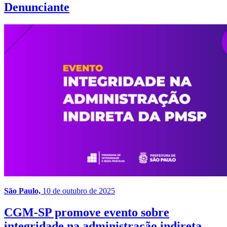
Denunciante
São Paulo,
10 de outubro de 2025
CGM-SP promove evento sobre
integridade na administração indireta