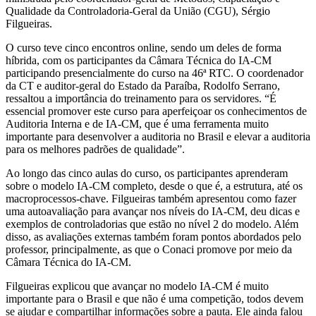
Qualidade da Controladoria-Geral da União (CGU), Sérgio
Filgueiras.
O curso teve cinco encontros online, sendo um deles de forma
híbrida, com os participantes da Câmara Técnica do IA-CM
participando presencialmente do curso na 46ª RTC. O coordenador
da CT e auditor-geral do Estado da Paraíba, Rodolfo Serrano,
ressaltou a importância do treinamento para os servidores. “É
essencial promover este curso para aperfeiçoar os conhecimentos de
Auditoria Interna e de IA-CM, que é uma ferramenta muito
importante para desenvolver a auditoria no Brasil e elevar a auditoria
para os melhores padrões de qualidade”.
Ao longo das cinco aulas do curso, os participantes aprenderam
sobre o modelo IA-CM completo, desde o que é, a estrutura, até os
macroprocessos-chave. Filgueiras também apresentou como fazer
uma autoavaliação para avançar nos níveis do IA-CM, deu dicas e
exemplos de controladorias que estão no nível 2 do modelo. Além
disso, as avaliações externas também foram pontos abordados pelo
professor, principalmente, as que o Conaci promove por meio da
Câmara Técnica do IA-CM.
Filgueiras explicou que avançar no modelo IA-CM é muito
importante para o Brasil e que não é uma competição, todos devem
se ajudar e compartilhar informações sobre a pauta. Ele ainda falou