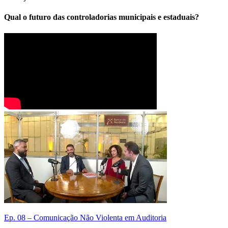
Qual o futuro das controladorias municipais e estaduais?
Ep. 08 – Comunicação Não Violenta em Auditoria
E
n