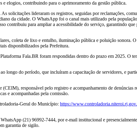
ões e elogios, contribuindo para o aprimoramento da gestão pública.
As solicitações lideraram os registros, seguidas por reclamações, comu
diano da cidade. O WhatsApp foi o canal mais utilizado pela população,
sso contribuiu para ampliar a acessibilidade do serviço, garantindo que
ulares, coleta de lixo e entulho, iluminação pública e poluição sonora. 
ais disponibilizados pela Prefeitura.
Plataforma Fala.BR foram respondidas dentro do prazo em 2025. O temp
o longo do período, que incluíram a capacitação de servidores, e parti
r (CEIM), responsável pelo registro e acompanhamento de denúncias rel
licas e acompanhadas pela comissão.
ntroladoria-Geral do Município:
https://www.controladoria.niteroi.rj.go
o WhatsApp (21) 96992-7444, por e-mail institucional e presencialment
m garantia de sigilo.