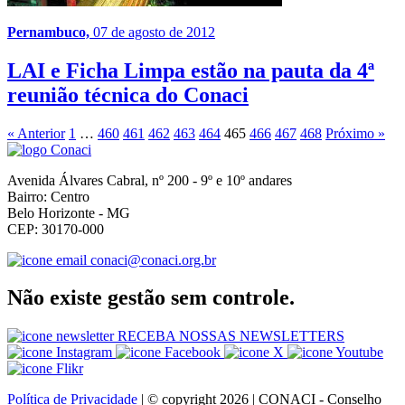
Pernambuco,
07 de agosto de 2012
LAI e Ficha Limpa estão na pauta da 4ª
reunião técnica do Conaci
« Anterior
1
…
460
461
462
463
464
465
466
467
468
Próximo »
Avenida Álvares Cabral, nº 200 - 9º e 10º andares
Bairro: Centro
Belo Horizonte - MG
CEP: 30170-000
conaci@conaci.org.br
Não existe gestão sem controle.
RECEBA NOSSAS NEWSLETTERS
Política de Privacidade
| © copyright 2026 | CONACI - Conselho