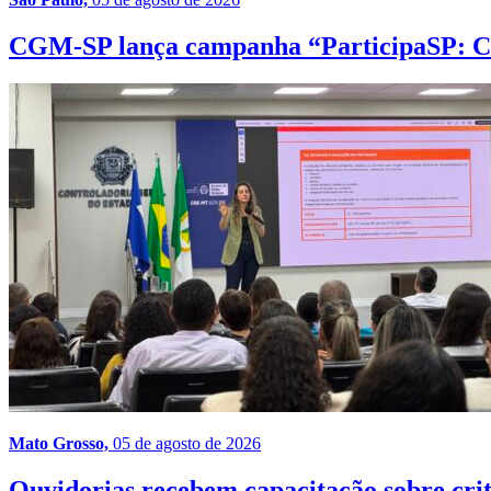
CGM-SP lança campanha “ParticipaSP: Con
Mato Grosso,
05 de agosto de 2026
Ouvidorias recebem capacitação sobre crit