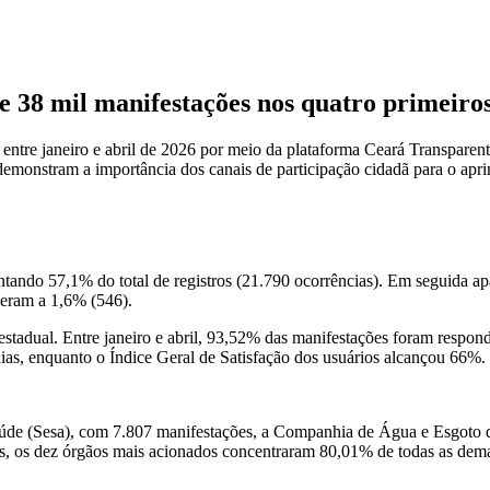
e 38 mil manifestações nos quatro primeiro
ntre janeiro e abril de 2026 por meio da plataforma Ceará Transparen
emonstram a importância dos canais de participação cidadã para o apri
entando 57,1% do total de registros (21.790 ocorrências). Em seguida 
deram a 1,6% (546).
tadual. Entre janeiro e abril, 93,52% das manifestações foram respond
ias, enquanto o Índice Geral de Satisfação dos usuários alcançou 66%.
aúde (Sesa), com 7.807 manifestações, a Companhia de Água e Esgoto d
os, os dez órgãos mais acionados concentraram 80,01% de todas as dema