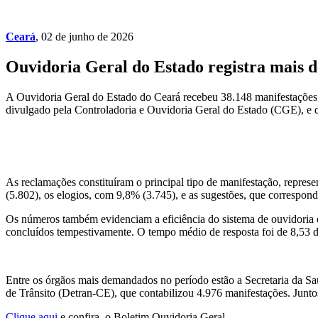
Ceará
, 02 de junho de 2026
Ouvidoria Geral do Estado registra mais d
A Ouvidoria Geral do Estado do Ceará recebeu 38.148 manifestações e
divulgado pela Controladoria e Ouvidoria Geral do Estado (CGE), e d
As reclamações constituíram o principal tipo de manifestação, repres
(5.802), os elogios, com 9,8% (3.745), e as sugestões, que correspon
Os números também evidenciam a eficiência do sistema de ouvidoria es
concluídos tempestivamente. O tempo médio de resposta foi de 8,53 d
Entre os órgãos mais demandados no período estão a Secretaria da S
de Trânsito (Detran-CE), que contabilizou 4.976 manifestações. Junt
Clique aqui
e confira o Boletim Ouvidoria Geral.