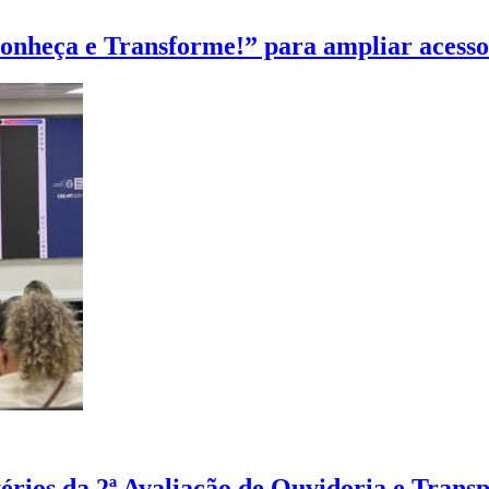
heça e Transforme!” para ampliar acesso à
érios da 2ª Avaliação de Ouvidoria e Trans