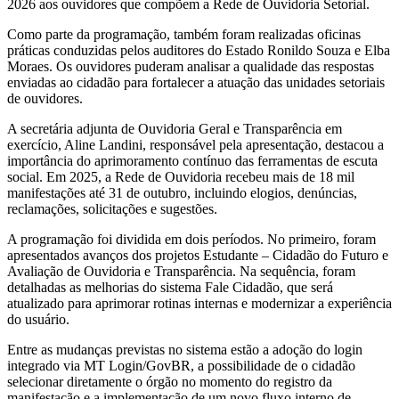
2026 aos ouvidores que compõem a Rede de Ouvidoria Setorial.
Como parte da programação, também foram realizadas oficinas
práticas conduzidas pelos auditores do Estado Ronildo Souza e Elba
Moraes. Os ouvidores puderam analisar a qualidade das respostas
enviadas ao cidadão para fortalecer a atuação das unidades setoriais
de ouvidores.
A secretária adjunta de Ouvidoria Geral e Transparência em
exercício, Aline Landini, responsável pela apresentação, destacou a
importância do aprimoramento contínuo das ferramentas de escuta
social. Em 2025, a Rede de Ouvidoria recebeu mais de 18 mil
manifestações até 31 de outubro, incluindo elogios, denúncias,
reclamações, solicitações e sugestões.
A programação foi dividida em dois períodos. No primeiro, foram
apresentados avanços dos projetos Estudante – Cidadão do Futuro e
Avaliação de Ouvidoria e Transparência. Na sequência, foram
detalhadas as melhorias do sistema Fale Cidadão, que será
atualizado para aprimorar rotinas internas e modernizar a experiência
do usuário.
Entre as mudanças previstas no sistema estão a adoção do login
integrado via MT Login/GovBR, a possibilidade de o cidadão
selecionar diretamente o órgão no momento do registro da
manifestação e a implementação de um novo fluxo interno de