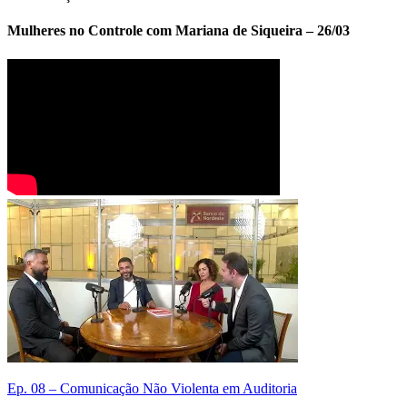
Mulheres no Controle com Mariana de Siqueira – 26/03
Ep. 08 – Comunicação Não Violenta em Auditoria
E
n