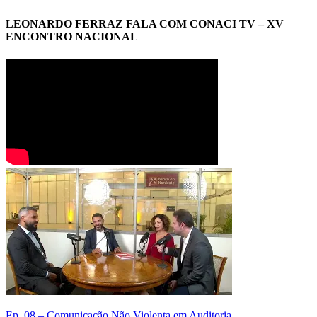
LEONARDO FERRAZ FALA COM CONACI TV – XV
ENCONTRO NACIONAL
Ep. 08 – Comunicação Não Violenta em Auditoria
E