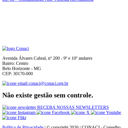
n
Avenida Álvares Cabral, nº 200 - 9º e 10º andares
Bairro: Centro
Belo Horizonte - MG
CEP: 30170-000
conaci@conaci.org.br
Não existe gestão sem controle.
RECEBA NOSSAS NEWSLETTERS
Política de Privacidade
| © copyright 2026 | CONACI - Conselho