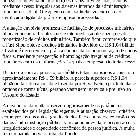
utilização indevida de informações fiscais privilegiadas, obtidas
mediante acesso irregular aos sistemas internos da administração
tributária estadual. O esquema contava inclusive com uso do
certificado digital da própria empresa processada.
A atuação envolvia promessa de facilitação de processos tributários,
blindagem contra fiscalizações e intermediação de operações de
monetização de créditos tributários. Também ficou comprovado que
a Fast Shop obteve créditos tributários indevidos de R$ 1,04 bilhão.
O valor é decorrente da prática conhecida como mineração de dados
fiscais, mediante prospecção e homologação irregular de créditos
tributários com uso informações às quais a empresa não teria acesso.
De acordo com a apuração, os créditos totais analisados alcançaram
aproximadamente R$ 1,59 bilhão. A parcela superior a R$ 1,04
bilhão teria sido calculada e inserida por Silva Neto a partir de dados
obtidos de forma ilícita, gerando vantagem indevida e prejuízo ao
Tesouro do Estado.
A dosimetria da multa observou rigorosamente os parâmetros
estabelecidos pela legislação vigente. A autuação observou critérios
como provas dos autos, gravidade dos fatos apurados, extensão dos
danos à administração pública, vantagem indevida, repercussão das
irregularidades e capacidade econômica da pessoa jurídica. A multa
foi equiparada ao valor total da fraude.