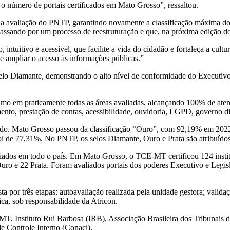
 número de portais certificados em Mato Grosso”, ressaltou.
avaliação do PNTP, garantindo novamente a classificação máxima do p
 passando por um processo de reestruturação e que, na próxima edição d
intuitivo e acessível, que facilite a vida do cidadão e fortaleça a cult
ampliar o acesso às informações públicas.”
elo Diamante, demonstrando o alto nível de conformidade do Executivo e
 em praticamente todas as áreas avaliadas, alcançando 100% de atendim
amento, prestação de contas, acessibilidade, ouvidoria, LGPD, governo di
ado. Mato Grosso passou da classificação “Ouro”, com 92,19% em 2022
oi de 77,31%. No PNTP, os selos Diamante, Ouro e Prata são atribuídos
liados em todo o país. Em Mato Grosso, o TCE-MT certificou 124 instit
uro e 22 Prata. Foram avaliados portais dos poderes Executivo e Legisla
r três etapas: autoavaliação realizada pela unidade gestora; validação 
ca, sob responsabilidade da Atricon.
MT, Instituto Rui Barbosa (IRB), Associação Brasileira dos Tribunais
 Controle Interno (Conaci).