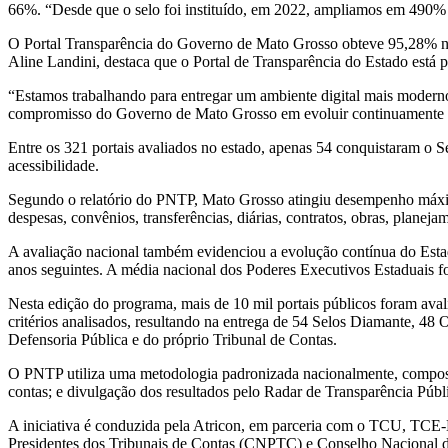
66%. “Desde que o selo foi instituído, em 2022, ampliamos em 490% o
O Portal Transparência do Governo de Mato Grosso obteve 95,28% na 
Aline Landini, destaca que o Portal de Transparência do Estado está
“Estamos trabalhando para entregar um ambiente digital mais moderno, 
compromisso do Governo de Mato Grosso em evoluir continuamente e 
Entre os 321 portais avaliados no estado, apenas 54 conquistaram o S
acessibilidade.
Segundo o relatório do PNTP, Mato Grosso atingiu desempenho máximo
despesas, convênios, transferências, diárias, contratos, obras, planej
A avaliação nacional também evidenciou a evolução contínua do Est
anos seguintes. A média nacional dos Poderes Executivos Estaduais f
Nesta edição do programa, mais de 10 mil portais públicos foram ava
critérios analisados, resultando na entrega de 54 Selos Diamante, 48 O
Defensoria Pública e do próprio Tribunal de Contas.
O PNTP utiliza uma metodologia padronizada nacionalmente, composta po
contas; e divulgação dos resultados pelo Radar de Transparência Públi
A iniciativa é conduzida pela Atricon, em parceria com o TCU, TCE-
Presidentes dos Tribunais de Contas (CNPTC) e Conselho Nacional de