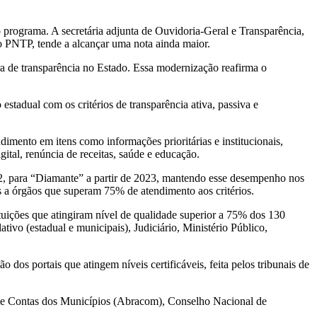
rograma. A secretária adjunta de Ouvidoria-Geral e Transparência,
o PNTP, tende a alcançar uma nota ainda maior.
ura de transparência no Estado. Essa modernização reafirma o
stadual com os critérios de transparência ativa, passiva e
ento em itens como informações prioritárias e institucionais,
gital, renúncia de receitas, saúde e educação.
, para “Diamante” a partir de 2023, mantendo esse desempenho nos
 a órgãos que superam 75% de atendimento aos critérios.
uições que atingiram nível de qualidade superior a 75% dos 130
tivo (estadual e municipais), Judiciário, Ministério Público,
dos portais que atingem níveis certificáveis, feita pelos tribunais de
 de Contas dos Municípios (Abracom), Conselho Nacional de