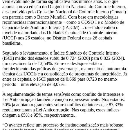
vêm evoluindo de forma significativa nos últimos anos. É o que
aponta a nova edição do Diagnóstico Nacional do Controle Interno,
desenvolvido pelo Conselho Nacional de Controle Interno (Conaci)
em parceria com o Banco Mundial. Com base em metodologias
reconhecidas internacionalmente – como o COSO I e o Modelo de
Capacidade de Auditoria Interna (IA-CM) –, o estudo avaliou o
nível de maturidade das Unidades Centrais de Controle Interno
(UCCI) nos 26 estados, no Distrito Federal e nas 26 capitais
brasileiras.
Segundo o levantamento, o Índice Sintético de Controle Interno
(ISCI) médio dos estados subiu de 0,724 (2020) para 0,822 (2024),
um crescimento de 13,54%. Entre os destaques estão o
fortalecimento das práticas de governança, o aumento da autonomia
técnica das UCCIs e a consolidação de programas de integridade. Já
entre as capitais, o ISCI passou de 0,669 para 0,723 no mesmo
período – uma elevação de 8,07%.
A regulamentação de temas sensíveis como conflito de interesses e
Lei Anticorrupção também avançou expressivamente. Nos estados,
50% já adotam regramentos sobre conflitos de interesse, e 83,33%
regulamentaram a Lei Anticorrupção. Nas capitais, esses índices
chegam a 65% e 95%, respectivamente.
“O avanço reflete um processo de institucionalização mais robusto