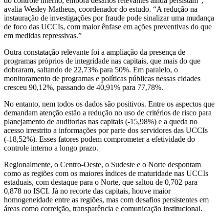
do controle interno, embora desafios relevantes ainda persistam”,
avalia Wesley Matheus, coordenador do estudo. “A redução na
instauração de investigações por fraude pode sinalizar uma mudança
de foco das UCCIs, com maior ênfase em ações preventivas do que
em medidas repressivas.”
Outra constatação relevante foi a ampliação da presença de
programas próprios de integridade nas capitais, que mais do que
dobraram, saltando de 22,73% para 50%. Em paralelo, o
monitoramento de programas e políticas públicas nessas cidades
cresceu 90,12%, passando de 40,91% para 77,78%.
No entanto, nem todos os dados são positivos. Entre os aspectos que
demandam atenção estão a redução no uso de critérios de risco para
planejamento de auditorias nas capitais (-15,98%) e a queda no
acesso irrestrito a informações por parte dos servidores das UCCIs
(-18,52%). Esses fatores podem comprometer a efetividade do
controle interno a longo prazo.
Regionalmente, o Centro-Oeste, o Sudeste e o Norte despontam
como as regiões com os maiores índices de maturidade nas UCCIs
estaduais, com destaque para o Norte, que saltou de 0,702 para
0,878 no ISCI. Já no recorte das capitais, houve maior
homogeneidade entre as regiões, mas com desafios persistentes em
áreas como correição, transparência e comunicação institucional.