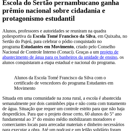
Escola do Sertão pernambucano ganha
prêmio nacional sobre cidadania e
protagonismo estudantil
Alunos, professores e autoridades se reuniram na quadra
poliesportiva da
Escola Tomé Francisco da Silva
, em Quixaba, no
Sertão do Pajeú, para celebrar o pódio conquistado no
programa
Estudantes em Movimento
, criado pelo Conselho
Nacional de Controle Interno (Conaci). Graças a um
projeto de
abastecimento de água para os banheiros da unidade de ensino
, os
alunos conquistaram a etapa estadual e nacional do programa.
Alunos da Escola Tomé Francisco da Silva com o
certificado de vencedores do programa Estudantes em
Movimento
Situada em uma comunidade na zona rural, a escola é abastecida
semanalmente por dois caminhões pipa e não conta com tratamento
de água. Situação que requer um controle estrito para que não haja
desperdícios. Para que o projeto desse certo, 60 alunos do 5° ano
fundamental ao 3° do ensino médio mobilizaram moradores e
comerciantes locais para arrecadar materiais e dinheiro necessários
para executar a obra. Até um podcast e um leilão solidário foram