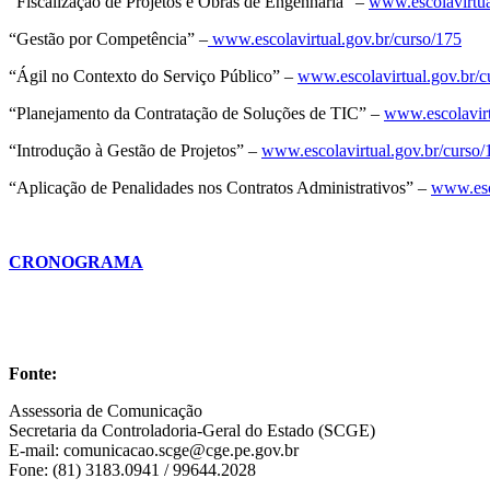
“Fiscalização de Projetos e Obras de Engenharia” –
www.escolavirtua
“Gestão por Competência” –
www.escolavirtual.gov.br/curso/175
“Ágil no Contexto do Serviço Público” –
www.escolavirtual.gov.br/c
“Planejamento da Contratação de Soluções de TIC” –
www.escolavirt
“Introdução à Gestão de Projetos” –
www.escolavirtual.gov.br/curso/
“Aplicação de Penalidades nos Contratos Administrativos” –
www.esco
CRONOGRAMA
Fonte:
Assessoria de Comunicação
Secretaria da Controladoria-Geral do Estado (SCGE)
E-mail: comunicacao.scge@cge.pe.gov.br
Fone: (81) 3183.0941 / 99644.2028