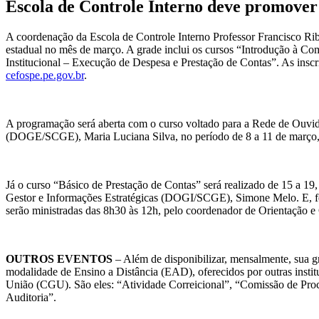
Escola de Controle Interno deve promover
A coordenação da Escola de Controle Interno Professor Francisco Rib
estadual no mês de março. A grade inclui os cursos “Introdução à C
Institucional – Execução de Despesa e Prestação de Contas”. As ins
cefospe.pe.gov.br
.
A programação será aberta com o curso voltado para a Rede de Ouvid
(DOGE/SCGE), Maria Luciana Silva, no período de 8 a 11 de março,
Já o curso “Básico de Prestação de Contas” será realizado de 15 a 19
Gestor e Informações Estratégicas (DOGI/SCGE), Simone Melo. E, fec
serão ministradas das 8h30 às 12h, pelo coordenador de Orientação
OUTROS EVENTOS
– Além de disponibilizar, mensalmente, sua g
modalidade de Ensino a Distância (EAD), oferecidos por outras instit
União (CGU). São eles: “Atividade Correicional”, “Comissão de Proc
Auditoria”.