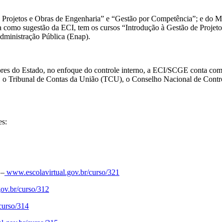
de Projetos e Obras de Engenharia” e “Gestão por Competência”; e do M
 como sugestão da ECI, tem os cursos “Introdução à Gestão de Projeto
dministração Pública (Enap).
res do Estado, no enfoque do controle interno, a ECI/SCGE conta com o 
o Tribunal de Contas da União (TCU), o Conselho Nacional de Contro
es:
 –
www.escolavirtual.gov.br/curso/321
ov.br/curso/312
curso/314