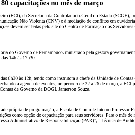
 80 capacitações no mês de março
eiro (ECI), da Secretaria da Controladoria-Geral do Estado (SCGE), pr
omunicação Não Violenta (CNV) e à mediação de conflitos em ouvidoria
crições devem ser feitas pelo site do Centro de Formação dos Servidor
oria do Governo de Pernambuco, ministrado pela gestora governamental
 das 14h às 17h30.
, das 8h30 às 12h, tendo como instrutora a chefe da Unidade de Contas
hando a agenda de eventos, no período de 22 a 26 de março, a ECI pro
 e Contas de Governo da DOGI, Jamerson Souza.
rade própria de programação, a Escola de Controle Interno Professor F
uições como opção de capacitação para seus servidores. Para o mês de m
esso Administrativo de Responsabilização (PAR)”, “Técnica de Audito