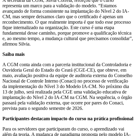
A secretária da CGM, Silvia Correia, reforçou que o curso
representa um marco para a validação do modelo. “Estamos
avançando de forma consistente na implantação do Nível 2 do IA-
CM, mas sempre deixamos claro que o certificado é apenas um
reconhecimento. O que realmente importa é que todo esse processo
fique internalizado na organização. Este curso é uma etapa
fundamental desse caminho, porque promove a qualificação técnica
e, ao mesmo tempo, a mudança cultural que precisamos consolidar”,
afirmou Silvia.
Saiba mais
A CGM conta ainda com a parceria institucional da Controladoria e
Ouvidoria Geral do Estado do Ceará (CGE-CE), que obteve, em
maio, avaliação positiva da equipe de auditoria externa do Conselho
Nacional de Controle Interno (Conaci) no processo de verificação
da implementação do Nível 3 do Modelo IA-CM. No próximo dia
13 de julho, será realizada pela CGE uma validação educativa de
implantação do Nível 2 do IA-CM na CGM. Na sequência, o órgão
passará pela validação externa, que ocorre por pares do Conaci,
prevista para o segundo semestre de 2026.
Participantes destacam impacto do curso na prática profissional
Para os servidores que participaram do curso, o aprendizado vai
além da teoria. A mudança de paradigma proposta pelo modelo IA-