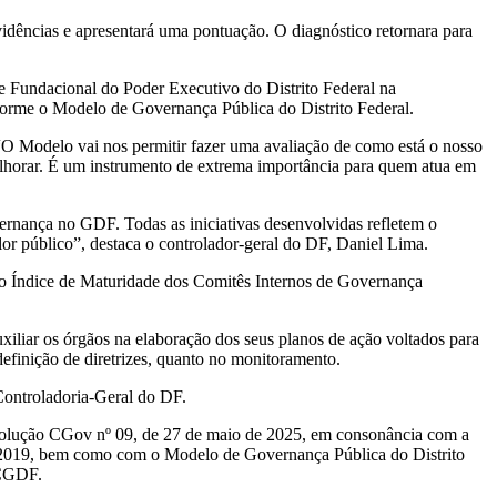
idências e apresentará uma pontuação. O diagnóstico retornara para
 Fundacional do Poder Executivo do Distrito Federal na
nforme o Modelo de Governança Pública do Distrito Federal.
“O Modelo vai nos permitir fazer uma avaliação de como está o nosso
melhorar. É um instrumento de extrema importância para quem atua em
vernança no GDF. Todas as iniciativas desenvolvidas refletem o
alor público”, destaca o controlador-geral do DF, Daniel Lima.
do Índice de Maturidade dos Comitês Internos de Governança
xiliar os órgãos na elaboração dos seus planos de ação voltados para
efinição de diretrizes, quanto no monitoramento.
Controladoria-Geral do DF.
solução CGov nº 09, de 27 de maio de 2025, em consonância com a
de 2019, bem como com o Modelo de Governança Pública do Distrito
 CGDF.