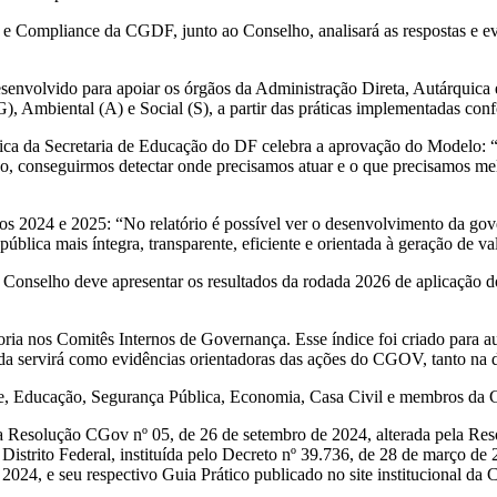
e Compliance da CGDF, junto ao Conselho, analisará as respostas e ev
volvido para apoiar os órgãos da Administração Direta, Autárquica e
), Ambiental (A) e Social (S), a partir das práticas implementadas co
gica da Secretaria de Educação do DF celebra a aprovação do Modelo: 
tico, conseguirmos detectar onde precisamos atuar e o que precisamos 
anos 2024 e 2025: “No relatório é possível ver o desenvolvimento da go
ública mais íntegra, transparente, eficiente e orientada à geração de v
 Conselho deve apresentar os resultados da rodada 2026 de aplicação 
ia nos Comitês Internos de Governança. Esse índice foi criado para au
da servirá como evidências orientadoras das ações do CGOV, tanto na d
úde, Educação, Segurança Pública, Economia, Casa Civil e membros da 
a Resolução CGov nº 05, de 26 de setembro de 2024, alterada pela Re
Distrito Federal, instituída pelo Decreto nº 39.736, de 28 de março 
2024, e seu respectivo Guia Prático publicado no site institucional da