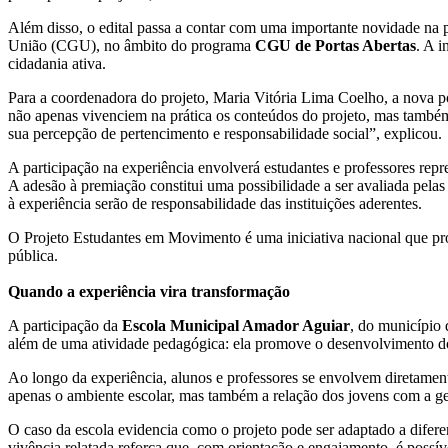
Além disso, o edital passa a contar com uma importante novidade na 
União (CGU), no âmbito do programa
CGU de Portas Abertas
. A i
cidadania ativa.
Para a coordenadora do projeto, Maria Vitória Lima Coelho, a nova po
não apenas vivenciem na prática os conteúdos do projeto, mas também
sua percepção de pertencimento e responsabilidade social”, explicou.
A participação na experiência envolverá estudantes e professores rep
A adesão à premiação constitui uma possibilidade a ser avaliada pelas
à experiência serão de responsabilidade das instituições aderentes.
O Projeto Estudantes em Movimento é uma iniciativa nacional que prom
pública.
Quando a experiência vira transformação
A participação da
Escola Municipal Amador Aguiar
, do município 
além de uma atividade pedagógica: ela promove o desenvolvimento do 
Ao longo da experiência, alunos e professores se envolvem diretament
apenas o ambiente escolar, mas também a relação dos jovens com a ges
O caso da escola evidencia como o projeto pode ser adaptado a diferen
vivência relatada reforça que, com orientação e engajamento, é possív