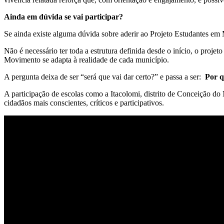
Ainda em dúvida se vai participar?
Se ainda existe alguma dúvida sobre aderir ao Projeto Estudantes e
Não é necessário ter toda a estrutura definida desde o início, o proj
Movimento se adapta à realidade de cada município.
A pergunta deixa de ser “será que vai dar certo?” e passa a ser:
Por q
A participação de escolas como a Itacolomi, distrito de Conceição d
cidadãos mais conscientes, críticos e participativos.