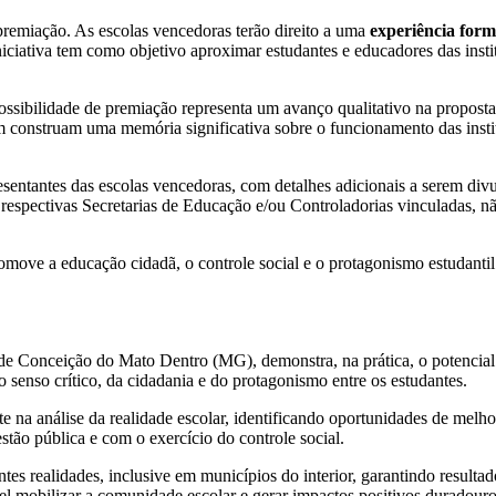
premiação. As escolas vencedoras terão direito a uma
experiência form
niciativa tem como objetivo aproximar estudantes e educadores das inst
ssibilidade de premiação representa um avanço qualitativo na proposta
 construam uma memória significativa sobre o funcionamento das instit
resentantes das escolas vencedoras, com detalhes adicionais a serem di
 respectivas Secretarias de Educação e/ou Controladorias vinculadas, nã
ove a educação cidadã, o controle social e o protagonismo estudantil n
de Conceição do Mato Dentro (MG), demonstra, na prática, o potencial
senso crítico, da cidadania e do protagonismo entre os estudantes.
e na análise da realidade escolar, identificando oportunidades de melho
tão pública e com o exercício do controle social.
tes realidades, inclusive em municípios do interior, garantindo resulta
el mobilizar a comunidade escolar e gerar impactos positivos duradouro