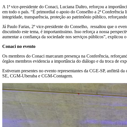
A 1ª vice-presidente do Conaci, Luciana Daltro, reforçou a importânci
em todo o país. “É primordial o apoio do Conselho a 2ª Conferência In
integridade, transparência, proteção ao patrimônio público, reforçando
Já Paulo Farias, 2º vice-presidente do Conselho, ressaltou que o eve
discutindo este tema, é importantissimo. Isso reforça a nossa perspec
aumentar a confiança da sociedade nos serviços públicos”, explicou o 
Conaci no evento
Os membros do Conaci marcaram presença na Conferência, reforçando 
órgãos membros evidencia a importância do diálogo e da troca de exper
Estiveram presentes no evento representantes da CGE-SP, anfi
SE, CGM-Uberaba e CGM-Contagem.