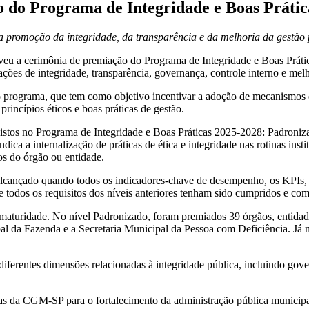
do Programa de Integridade e Boas Prátic
a promoção da integridade, da transparência e da melhoria da gestão 
a cerimônia de premiação do Programa de Integridade e Boas Práticas
es de integridade, transparência, governança, controle interno e melh
programa, que tem como objetivo incentivar a adoção de mecanismos e 
rincípios éticos e boas práticas de gestão.
evistos no Programa de Integridade e Boas Práticas 2025-2028: Padroni
ica a internalização de práticas de ética e integridade nas rotinas inst
cos do órgão ou entidade.
lcançado quando todos os indicadores-chave de desempenho, os KPIs, d
 todos os requisitos dos níveis anteriores tenham sido cumpridos e co
e maturidade. No nível Padronizado, foram premiados 39 órgãos, entidad
pal da Fazenda e a Secretaria Municipal da Pessoa com Deficiência. Já
iferentes dimensões relacionadas à integridade pública, incluindo govern
cas da CGM-SP para o fortalecimento da administração pública municipa