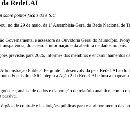
l da RedeLAI
l sobre pontos focais do e-SIC
u, no dia 29 de maio, da 1ª Assembleia-Geral da Rede Nacional de Tr
tão Governamental e assessora da Ouvidoria Geral do Município, Ivony
 transparência, do acesso à informação e da abertura de dados no país.
s ações previstas para 2026, informes dos membros e encaminhamento
Administração Pública: Pergunte!”, desenvolvida pela RedeLAI ao lo
ntos Focais do e-SIC integra a Ação 2 da RedeLAI e busca mapear a at
gnóstica, análise de dados e elaboração de relatório analítico, com o ob
a passiva.
rgãos de controle e instituições públicas para o aprimoramento das pol