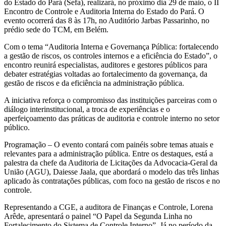
do Estado do Pará (Sefa), realizará, no próximo dia 29 de maio, o II
Encontro de Controle e Auditoria Interna do Estado do Pará. O
evento ocorrerá das 8 às 17h, no Auditório Jarbas Passarinho, no
prédio sede do TCM, em Belém.
Com o tema “Auditoria Interna e Governança Pública: fortalecendo
a gestão de riscos, os controles internos e a eficiência do Estado”, o
encontro reunirá especialistas, auditores e gestores públicos para
debater estratégias voltadas ao fortalecimento da governança, da
gestão de riscos e da eficiência na administração pública.
A iniciativa reforça o compromisso das instituições parceiras com o
diálogo interinstitucional, a troca de experiências e o
aperfeiçoamento das práticas de auditoria e controle interno no setor
público.
Programação – O evento contará com painéis sobre temas atuais e
relevantes para a administração pública. Entre os destaques, está a
palestra da chefe da Auditoria de Licitações da Advocacia-Geral da
União (AGU), Daiesse Jaala, que abordará o modelo das três linhas
aplicado às contratações públicas, com foco na gestão de riscos e no
controle.
Representando a CGE, a auditora de Finanças e Controle, Lorena
Arêde, apresentará o painel “O Papel da Segunda Linha no
Fortalecimento do Sistema de Controle Interno”. Já no período da