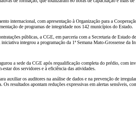
ativas de formação, que totalizaram 80 horas de capacitação e mais de m
ento internacional, com apresentação à Organização para a Coopera
lementação de programas de integridade nos 142 municípios do Estado.
ontratações públicas, a CGE, em parceria com a Secretaria de Estado d
A iniciativa integrou a programação da 1ª Semana Mato-Grossense da In
gurou a sede da CGE após requalificação completa do prédio, com inv
estar dos servidores e à eficiência das atividades.
ara auxiliar os auditores na análise de dados e na prevenção de irregu
iva. Os resultados apontam reduções expressivas em alertas sensíveis, 