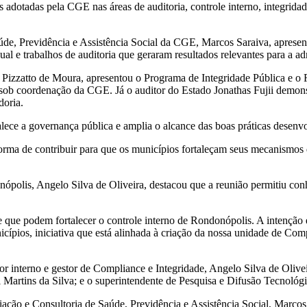
 adotadas pela CGE nas áreas de auditoria, controle interno, integridad
de, Previdência e Assistência Social da CGE, Marcos Saraiva, apresento
al e trabalhos de auditoria que geraram resultados relevantes para a ad
 Pizzatto de Moura, apresentou o Programa de Integridade Pública e o 
ob coordenação da CGE. Já o auditor do Estado Jonathas Fujii demonstr
doria.
alece a governança pública e amplia o alcance das boas práticas desenv
orma de contribuir para que os municípios fortaleçam seus mecanismos 
ópolis, Angelo Silva de Oliveira, destacou que a reunião permitiu conh
que podem fortalecer o controle interno de Rondonópolis. A intenção é
pios, iniciativa que está alinhada à criação da nossa unidade de Complia
or interno e gestor de Compliance e Integridade, Angelo Silva de Olive
Martins da Silva; e o superintendente de Pesquisa e Difusão Tecnológ
ação e Consultoria de Saúde, Previdência e Assistência Social, Marcos