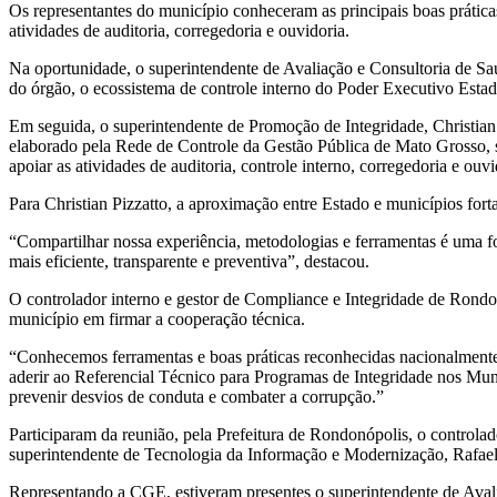
Os representantes do município conheceram as principais boas práticas
atividades de auditoria, corregedoria e ouvidoria.
Na oportunidade, o superintendente de Avaliação e Consultoria de Saú
do órgão, o ecossistema de controle interno do Poder Executivo Estadu
Em seguida, o superintendente de Promoção de Integridade, Christian
elaborado pela Rede de Controle da Gestão Pública de Mato Grosso, s
apoiar as atividades de auditoria, controle interno, corregedoria e ouvi
Para Christian Pizzatto, a aproximação entre Estado e municípios fort
“Compartilhar nossa experiência, metodologias e ferramentas é uma f
mais eficiente, transparente e preventiva”, destacou.
O controlador interno e gestor de Compliance e Integridade de Rondon
município em firmar a cooperação técnica.
“Conhecemos ferramentas e boas práticas reconhecidas nacionalmente 
aderir ao Referencial Técnico para Programas de Integridade nos Municí
prevenir desvios de conduta e combater a corrupção.”
Participaram da reunião, pela Prefeitura de Rondonópolis, o controlad
superintendente de Tecnologia da Informação e Modernização, Rafael 
Representando a CGE, estiveram presentes o superintendente de Avali