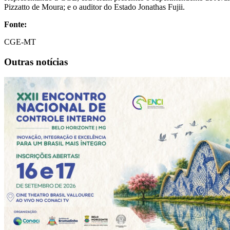
Pizzatto de Moura; e o auditor do Estado Jonathas Fujii.
Fonte:
CGE-MT
Outras notícias