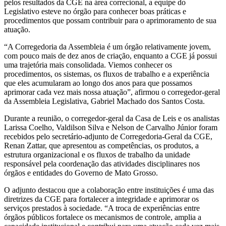
pelos resultados da CGE na área correcional, a equipe do
Legislativo esteve no órgão para conhecer boas práticas e
procedimentos que possam contribuir para o aprimoramento de sua
atuação.
“A Corregedoria da Assembleia é um órgão relativamente jovem,
com pouco mais de dez anos de criação, enquanto a CGE já possui
uma trajetória mais consolidada. Viemos conhecer os
procedimentos, os sistemas, os fluxos de trabalho e a experiência
que eles acumularam ao longo dos anos para que possamos
aprimorar cada vez mais nossa atuação”, afirmou o corregedor-geral
da Assembleia Legislativa, Gabriel Machado dos Santos Costa.
Durante a reunião, o corregedor-geral da Casa de Leis e os analistas
Larissa Coelho, Valdilson Silva e Nelson de Carvalho Júnior foram
recebidos pelo secretário-adjunto de Corregedoria-Geral da CGE,
Renan Zattar, que apresentou as competências, os produtos, a
estrutura organizacional e os fluxos de trabalho da unidade
responsável pela coordenação das atividades disciplinares nos
órgãos e entidades do Governo de Mato Grosso.
O adjunto destacou que a colaboração entre instituições é uma das
diretrizes da CGE para fortalecer a integridade e aprimorar os
serviços prestados à sociedade. “A troca de experiências entre
órgãos públicos fortalece os mecanismos de controle, amplia a