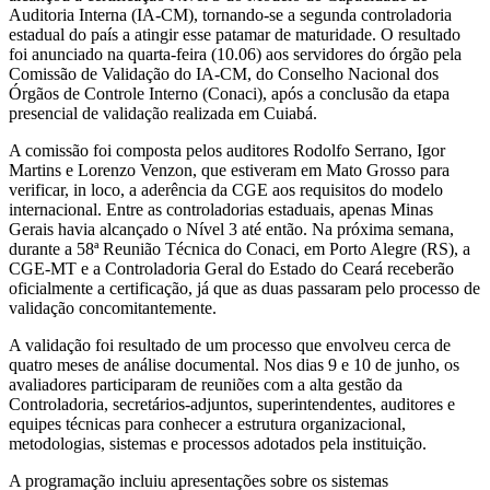
Auditoria Interna (IA-CM), tornando-se a segunda controladoria
estadual do país a atingir esse patamar de maturidade. O resultado
foi anunciado na quarta-feira (10.06) aos servidores do órgão pela
Comissão de Validação do IA-CM, do Conselho Nacional dos
Órgãos de Controle Interno (Conaci), após a conclusão da etapa
presencial de validação realizada em Cuiabá.
A comissão foi composta pelos auditores Rodolfo Serrano, Igor
Martins e Lorenzo Venzon, que estiveram em Mato Grosso para
verificar, in loco, a aderência da CGE aos requisitos do modelo
internacional. Entre as controladorias estaduais, apenas Minas
Gerais havia alcançado o Nível 3 até então. Na próxima semana,
durante a 58ª Reunião Técnica do Conaci, em Porto Alegre (RS), a
CGE-MT e a Controladoria Geral do Estado do Ceará receberão
oficialmente a certificação, já que as duas passaram pelo processo de
validação concomitantemente.
A validação foi resultado de um processo que envolveu cerca de
quatro meses de análise documental. Nos dias 9 e 10 de junho, os
avaliadores participaram de reuniões com a alta gestão da
Controladoria, secretários-adjuntos, superintendentes, auditores e
equipes técnicas para conhecer a estrutura organizacional,
metodologias, sistemas e processos adotados pela instituição.
A programação incluiu apresentações sobre os sistemas