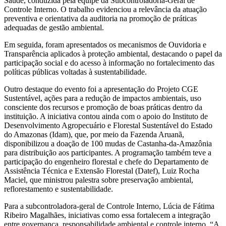
Saúde, conduzida pela equipe da Subcontroladoria-Geral de
Controle Interno. O trabalho evidenciou a relevância da atuação
preventiva e orientativa da auditoria na promoção de práticas
adequadas de gestão ambiental.
Em seguida, foram apresentados os mecanismos de Ouvidoria e
Transparência aplicados à proteção ambiental, destacando o papel da
participação social e do acesso à informação no fortalecimento das
políticas públicas voltadas à sustentabilidade.
Outro destaque do evento foi a apresentação do Projeto CGE
Sustentável, ações para a redução de impactos ambientais, uso
consciente dos recursos e promoção de boas práticas dentro da
instituição. A iniciativa contou ainda com o apoio do Instituto de
Desenvolvimento Agropecuário e Florestal Sustentável do Estado
do Amazonas (Idam), que, por meio da Fazenda Aruanã,
disponibilizou a doação de 100 mudas de Castanha-da-Amazônia
para distribuição aos participantes. A programação também teve a
participação do engenheiro florestal e chefe do Departamento de
Assistência Técnica e Extensão Florestal (Datef), Luiz Rocha
Maciel, que ministrou palestra sobre preservação ambiental,
reflorestamento e sustentabilidade.
Para a subcontroladora-geral de Controle Interno, Lúcia de Fátima
Ribeiro Magalhães, iniciativas como essa fortalecem a integração
entre governança, responsabilidade ambiental e controle interno. “A