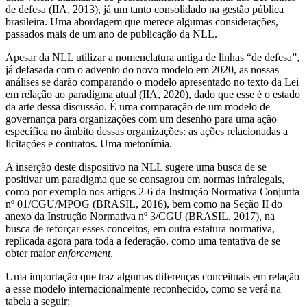
de defesa (IIA, 2013), já um tanto consolidado na gestão pública
brasileira. Uma abordagem que merece algumas considerações,
passados mais de um ano de publicação da NLL.
Apesar da NLL utilizar a nomenclatura antiga de linhas “de defesa”,
já defasada com o advento do novo modelo em 2020, as nossas
análises se darão comparando o modelo apresentado no texto da Lei
em relação ao paradigma atual (IIA, 2020), dado que esse é o estado
da arte dessa discussão. É uma comparação de um modelo de
governança para organizações com um desenho para uma ação
específica no âmbito dessas organizações: as ações relacionadas a
licitações e contratos. Uma metonímia.
A inserção deste dispositivo na NLL sugere uma busca de se
positivar um paradigma que se consagrou em normas infralegais,
como por exemplo nos artigos 2-6 da Instrução Normativa Conjunta
nº 01/CGU/MPOG (BRASIL, 2016), bem como na Seção II do
anexo da Instrução Normativa nº 3/CGU (BRASIL, 2017), na
busca de reforçar esses conceitos, em outra estatura normativa,
replicada agora para toda a federação, como uma tentativa de se
obter maior
enforcement
.
Uma importação que traz algumas diferenças conceituais em relação
a esse modelo internacionalmente reconhecido, como se verá na
tabela a seguir: