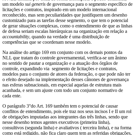
um modelo
sui generis
de governança para o segmento específico de
licitações e contratos, inspirado em um modelo internacional
reconhecido, mas sem peculiaridades que justifiquem um desenho
customizado para as tarefas desse segmento, o que tem o potencial
de gerar situações complexas, como o entendimento de que as linhas
de defesa seriam escalas hierárquicas na organização em relação a
accountability
, quando na verdade é uma distribuição de
competências que se coordenam nesse modelo.
Na análise do artigo 169 em conjunto com os demais pontos da
NLL que tratam do controle governamental, verifica-se um ânimo
no sentido de pautar a organização e a atuação dos órgãos de
controle, expandindo via segmento de licitações e contratos,
modelos para o conjunto de atores da federação, o que pode não ter
o efeito desejado na implementação desses cânones de governança
nas esferas subnacionais, em especial aquelas de estrutura mais
acanhada, e sem um ajuste com todo um conjunto normativo de
cada ente.
O parágrafo 3°do Art. 169 também tem o potencial de causar
conflitos de entendimento, pois ele traz nos seus incisos I e II um rol
de obrigações imputadas aos integrantes das três linhas, sendo que
nesse desenho temos agentes executivos (primeira linha),
consultivos (segunda linha) e avaliativos ( terceira linha), e na forma
como está redigido, não fica claro quem tem as referidas obrigações,