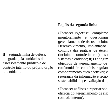
Papéis da segunda linha
▪Fornecer
expertise
complemen
monitoramento e questiona
gerenciamento de riscos, incluind
Desenvolvimento, implantação
contínua das práticas de geren
II – segunda linha de defesa,
(incluindo controle interno) nos 
integrada pelas unidades de
sistemas e entidade; ii) O ating
assessoramento jurídico e de
objetivos de gerenciamento de
controle interno do próprio órgão
conformidade com leis, regulam
ou entidade.
comportamento ético aceitável; c
segurança da informação e tecno
sustentabilidade; e avaliação da 
▪Fornecer análises e reportar so
eficácia do gerenciamento de ris
controle interno).