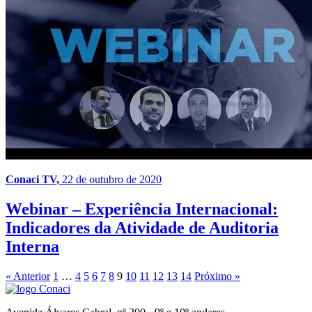
Conaci TV,
22 de outubro de 2020
Webinar – Experiência Internacional:
Indicadores da Atividade de Auditoria
Interna
« Anterior
1
…
4
5
6
7
8
9
10
11
12
13
14
Próximo »