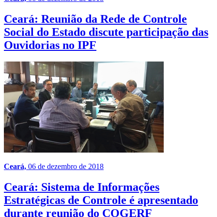
Ceará: Reunião da Rede de Controle
Social do Estado discute participação das
Ouvidorias no IPF
Ceará,
06 de dezembro de 2018
Ceará: Sistema de Informações
Estratégicas de Controle é apresentado
durante reunião do COGERF