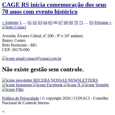
CAGE RS inicia comemoração dos seus
70 anos com evento histórico
« Anterior
1
…
61
62
63
64
65
66
67
68
69
70
71
…
93
Próximo »
Avenida Álvares Cabral, nº 200 - 9º e 10º andares
Bairro: Centro
Belo Horizonte - MG
CEP: 30170-000
conaci@conaci.org.br
Não existe gestão sem controle.
RECEBA NOSSAS NEWSLETTERS
Política de Privacidade
| © copyright 2026 | CONACI - Conselho
Nacional de Controle Interno
×