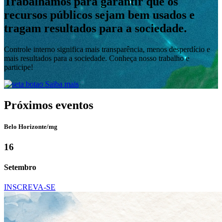
Trabalhamos para garantir que os
recursos públicos sejam bem usados e
tragam resultados para a sociedade.
Controle interno significa mais transparência, menos desperdício e
mais resultados para a sociedade. Conheça nosso trabalho e
participe!
Saiba mais
Próximos
eventos
Belo Horizonte/mg
16
Setembro
INSCREVA-SE