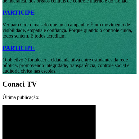
de liderança, dos órgãos centrais de controle interno e do Conaci.
PARTICIPE
Ver para Crer é mais do que uma campanha: É um movimento de
visibilidade, empatia e confiança. Porque quando o controle cuida,
todos sentem. E todos acreditam.
PARTICIPE
O objetivo é fortalecer a cidadania ativa entre estudantes da rede
pública, promovendo integridade, transparência, controle social e
auditoria cívica nas escolas.
Conaci
TV
Última publicação: