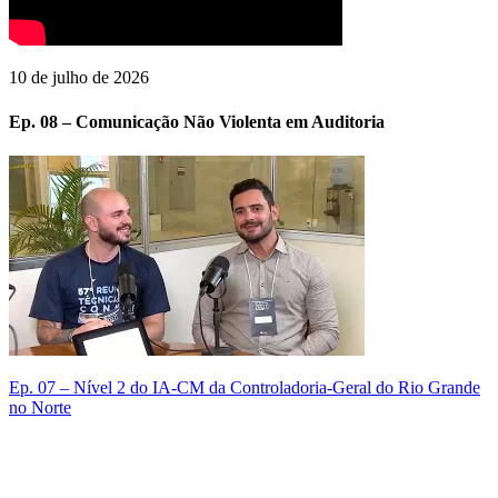
10 de julho de 2026
Ep. 08 – Comunicação Não Violenta em Auditoria
Ep. 07 – Nível 2 do IA-CM da Controladoria-Geral do Rio Grande
E
no Norte