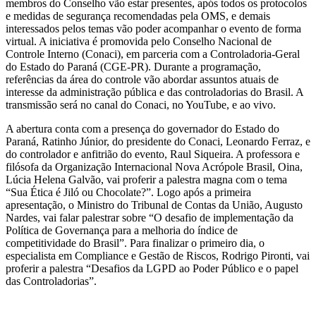
membros do Conselho vão estar presentes, após todos os protocolos
e medidas de segurança recomendadas pela OMS, e demais
interessados pelos temas vão poder acompanhar o evento de forma
virtual. A iniciativa é promovida pelo Conselho Nacional de
Controle Interno (Conaci), em parceria com a Controladoria-Geral
do Estado do Paraná (CGE-PR). Durante a programação,
referências da área do controle vão abordar assuntos atuais de
interesse da administração pública e das controladorias do Brasil. A
transmissão será no canal do Conaci, no YouTube, e ao vivo.
A abertura conta com a presença do governador do Estado do
Paraná, Ratinho Júnior, do presidente do Conaci, Leonardo Ferraz, e
do controlador e anfitrião do evento, Raul Siqueira. A professora e
filósofa da Organização Internacional Nova Acrópole Brasil, Oina,
Lúcia Helena Galvão, vai proferir a palestra magna com o tema
“Sua Ética é Jiló ou Chocolate?”. Logo após a primeira
apresentação, o Ministro do Tribunal de Contas da União, Augusto
Nardes, vai falar palestrar sobre “O desafio de implementação da
Política de Governança para a melhoria do índice de
competitividade do Brasil”. Para finalizar o primeiro dia, o
especialista em Compliance e Gestão de Riscos, Rodrigo Pironti, vai
proferir a palestra “Desafios da LGPD ao Poder Público e o papel
das Controladorias”.